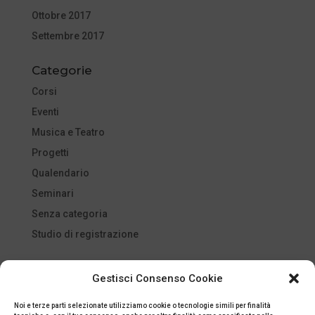
Ottobre 2017
Settembre 2017
Categorie
Corsi
Eventi
Musica e Teatro
Progetti
Qualendario
Seminari
Senza categoria
Studio di registrazione
Meta
Gestisci Consenso Cookie
Accedi
Noi e terze parti selezionate utilizziamo cookie o tecnologie simili per finalità
Feed dei contenuti