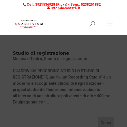
Cell.:3921536928 (Ricky) -
Segr.: 0238201882
info@baranzate.it
Studio di registrazione
Musica e Teatro
,
Studio di registrazione
QUADRIVIUM RECORDING STUDIO LO STUDIO DI
REGISTRAZIONE “Quadrivium Recording Studio” è un
moderno e accogliente Studio di Registrazione –
project studio dell’hinterland milanese, ubicato
all’interno di una struttura polivalente di oltre 400 mq.
Equipaggiato con...