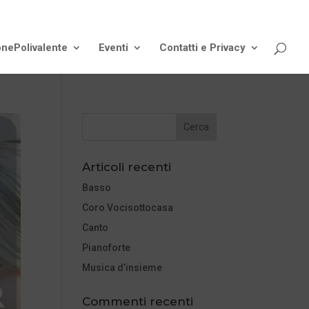
onePolivalente
Eventi
Contatti e Privacy
Articoli recenti
Basso
Coro Vocisottocasa
Canto
Pianoforte
Musica d’insieme
Commenti recenti