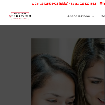
Cell.:3921536928 (Ricky) -
Segr.: 0238201882
i
Associazione
Co