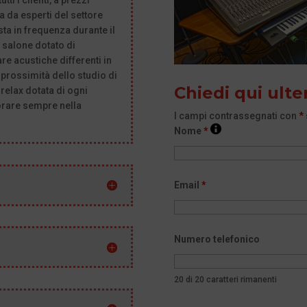
ti i clienti, a prezzi
a da esperti del settore
ta in frequenza durante il
 salone dotato di
e acustiche differenti in
 prossimità dello studio di
Chiedi qui ulte
relax dotata di ogni
vorare sempre nella
I campi contrassegnati con
*
Nome
*
Email
*
Numero telefonico
20 di 20 caratteri rimanenti