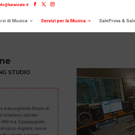
nfo@baranzate.it
rsi di Musica
Servizi per la Musica
SaleProva & Sal
one
NG STUDIO
 e accogliente Studio di
nd milanese, ubicato
tre 400 mq. Equipaggiato
alogico-digitale, nasce