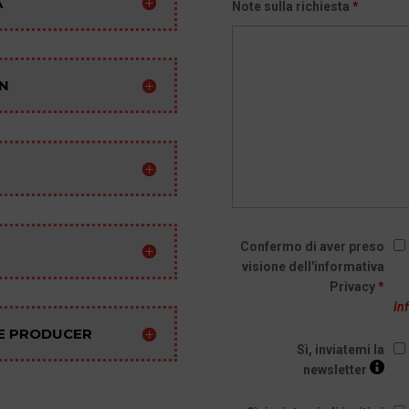
A
Note sulla richiesta
*
GN
Confermo di aver preso
visione dell'informativa
Privacy
*
In
NE PRODUCER
Sì, inviatemi la
newsletter