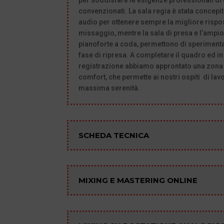
per soddisfare le esigenze professionali di tut
convenzionati. La sala regia è stata concepit
audio per ottenere sempre la migliore rispos
missaggio, mentre la sala di presa e l’ampio
pianoforte a coda, permettono di sperimentar
fase di ripresa. A completare il quadro ed in
registrazione abbiamo approntato una zona 
comfort, che permette ai nostri ospiti di la
massima serenità.
SCHEDA TECNICA
MIXING E MASTERING ONLINE