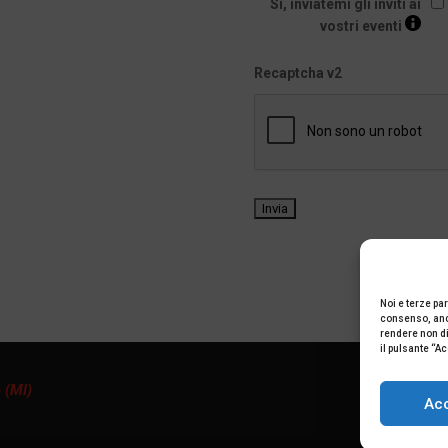
Sì, inviatemi gli inviti ai
vostri eventi
Recaptcha v2
Noi e terze par
consenso, anch
rendere non dis
il pulsante “A
 (MI)
Ac