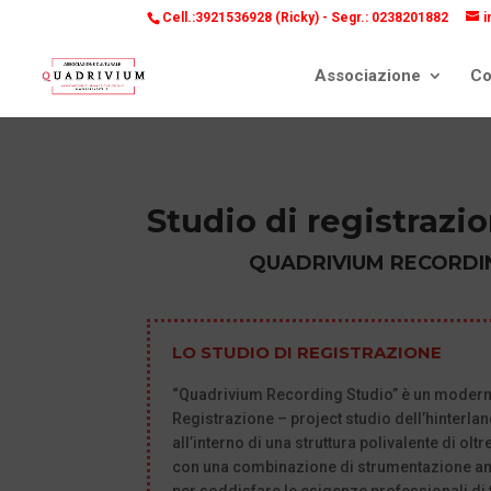
Cell.:3921536928 (Ricky) -
Segr.: 0238201882
i
Associazione
Co
Studio di registrazi
QUADRIVIUM RECORDI
LO STUDIO DI REGISTRAZIONE
“Quadrivium Recording Studio” è un moderno
Registrazione – project studio dell’hinterla
all’interno di una struttura polivalente di ol
con una combinazione di strumentazione an