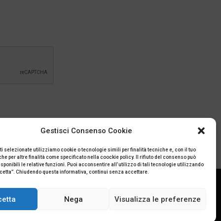
Gestisci Consenso Cookie
ti selezionate utilizziamo cookie o tecnologie simili per finalità tecniche e, con il tuo
e per altre finalità come specificato nella coockie policy. Il rifiuto del consenso può
ponibili le relative funzioni. Puoi acconsentire all’utilizzo di tali tecnologie utilizzando
ccetta”. Chiudendo questa informativa, continui senza accettare.
cetta
Nega
Visualizza le preferenze