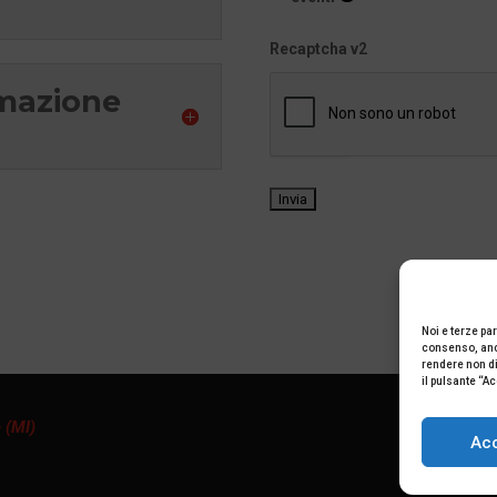
Recaptcha v2
mmazione
Noi e terze par
consenso, anch
rendere non dis
il pulsante “A
 (MI)
Ac