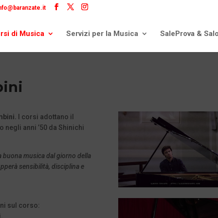
nfo@baranzate.it
rsi di Musica
Servizi per la Musica
SaleProva & Sal
ini
mbini.
I corsi adottano il
 negli anni ’50 da Shinichi
ta buona musica dal giorno della
pperà sensibilità, disciplina e
oni sul corso:
i.