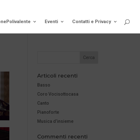
onePolivalente
Eventi
Contatti e Privacy
Articoli recenti
Basso
Coro Vocisottocasa
Canto
Pianoforte
Musica d’insieme
Commenti recenti