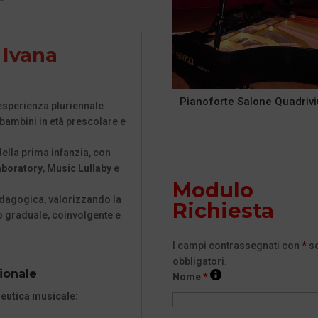
 Ivana
Pianoforte Salone Quadriv
esperienza pluriennale
bambini in età prescolare e
ella prima infanzia, con
aboratory
,
Music Lullaby
e
Modulo
edagogica, valorizzando la
Richiesta
o graduale, coinvolgente e
I campi contrassegnati con
*
s
obbligatori.
ionale
Nome
*
deutica musicale: