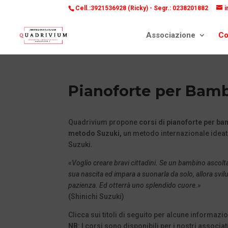
Cell.:3921536928 (Ricky) -
Segr.: 0238201882
i
Associazione
Co
Pianoforte per Bamb
Quadrivium propone
corsi di pianoforte per ba
metodo Suzuki,
un metodo internazionale ideato
Suzuki.
«Voglio creare bravi cittadini. Se un bambino ascol
sua nascita ed impara a suonarla da solo, allora svilu
pazienza. Ed otterrà uno splendido cuore.»
(Shinichi Suzuki)
Clicca sui titoli di seguito per alcune informazi
NB
: I corsi sono disponibili per i nostri associat