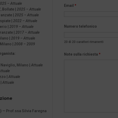
025 – Attuale
Email
*
 Bollate |
2025 – Attuale
ranzate |
2025 – Attuale
spiate |
2022 – Attuale
Numero telefonico
erio |
2019 – Attuale
ranzate |
2017 – Attuale
ilano |
2019 – Attuale
20 di 20 caratteri rimanenti
 Milano |
2008 – 2009
rganista:
Note sulla richiesta
*
Naviglio, Milano |
Attuale
ttuale
zzo |
Attuale
 |
Attuale
azione
)
— Prof.ssa Silvia Faregna