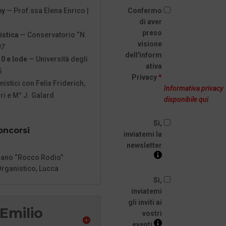
Confermo
by
— Prof.ssa Elena Enrico |
di aver
preso
istica
— Conservatorio “N.
visione
07
dell'inform
0 e lode
— Università degli
ativa
6
Privacy
*
stici con Felix Friderich,
Informativa privacy
ri e M° J. Galard
disponibile qui
Sì,
oncorsi
inviatemi la
newsletter
rgano “Rocco Rodio”
Organistico, Lucca
Sì,
inviatemi
gli inviti ai
Emilio
vostri
eventi