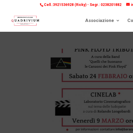
Cell.:3921536928 (Ricky) -
Segr.: 0238201882
i
Associazione
Co