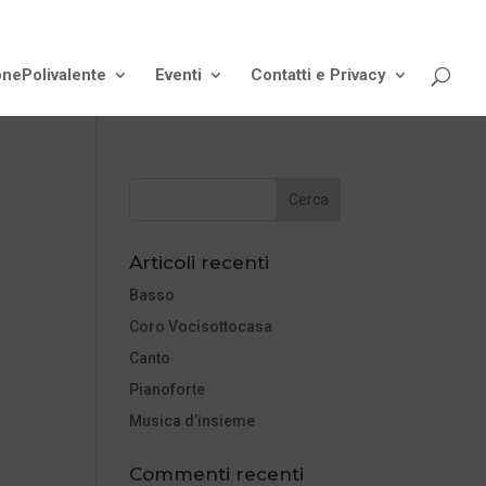
onePolivalente
Eventi
Contatti e Privacy
Articoli recenti
Basso
Coro Vocisottocasa
Canto
Pianoforte
Musica d’insieme
Commenti recenti