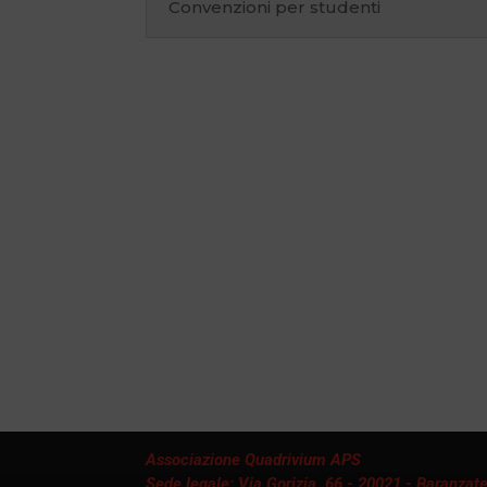
Convenzioni per studenti
Associazione Quadrivium APS
Sede legale: Via Gorizia, 66 - 20021 - Baranzate