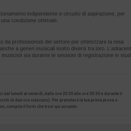
zionamento indipendente e circuito di aspirazione, per
d una condizione ottimale.
to da professionisti del settore per ottimizzare la resa
nche a generi musicali molto diversi tra loro. L’adiacen
 musicisti sia durante le sessioni di registrazione in stud
dal lunedì al venerdì, dalle ore 20:30 alle ore 00:30 e durante il
occhi di due ore ciascuno). Per prenotare la tua prima prova o
i, compila il form che trovi qui accanto.