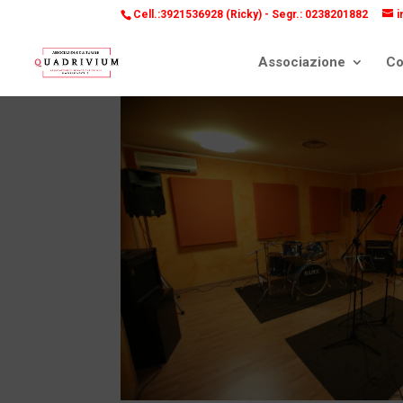
Cell.:3921536928 (Ricky) -
Segr.: 0238201882
i
Associazione
Co