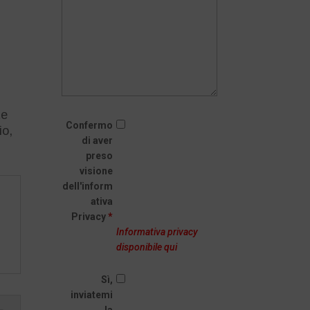
te
Confermo
io,
di aver
preso
visione
dell'inform
ativa
Privacy
*
Informativa privacy
disponibile qui
Sì,
inviatemi
la