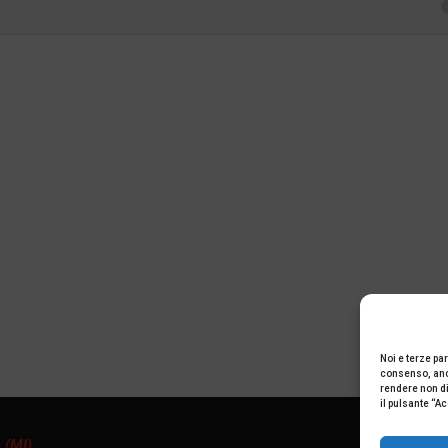
Noi e terze par
consenso, anch
rendere non dis
il pulsante “A
 (MI)