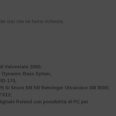
ei soci che ne fanno richiesta.
ll Valvestate 2000;
ll Dynamic Bass Sytem;
RD-170,
25 S/ Shure SM 58/ Behringer Ultravoice XM 8500;
FX12;
digitale Roland con possibilità di PC per