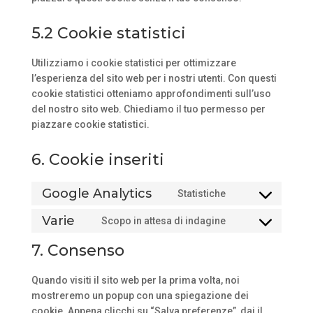
5.2 Cookie statistici
Utilizziamo i cookie statistici per ottimizzare
l’esperienza del sito web per i nostri utenti. Con questi
cookie statistici otteniamo approfondimenti sull’uso
del nostro sito web. Chiediamo il tuo permesso per
piazzare cookie statistici.
6. Cookie inseriti
Google Analytics
Statistiche
Consent
to
Varie
Scopo in attesa di indagine
Consent
service
to
7. Consenso
google-
service
analytics
varie
Quando visiti il sito web per la prima volta, noi
mostreremo un popup con una spiegazione dei
cookie. Appena clicchi su “Salva preferenze”, dai il