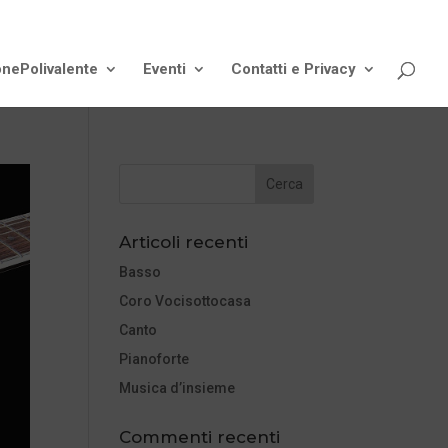
onePolivalente
Eventi
Contatti e Privacy
Articoli recenti
Basso
Coro Vocisottocasa
Canto
Pianoforte
Musica d’insieme
Commenti recenti