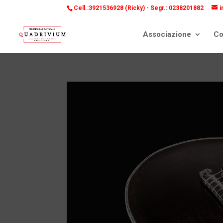
Cell.:3921536928 (Ricky) -
Segr.: 0238201882
i
Associazione
Co