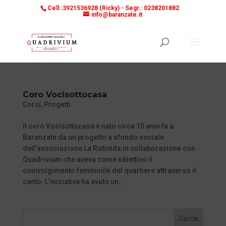
Cell.:3921536928 (Ricky) -
Segr.: 0238201882
info@baranzate.it
Coro Vocisottocasa
Corsi
,
Progetti
Il coro Vocisottocasa è nato circa 10 anni fa a
Baranzate da un progetto a sfondo sociale
dell’associazione La Rotonda in collaborazione con
Quadrivium che aveva come obiettivo il
coinvolgimento femminile del quartiere attraverso il
canto. L’iniziativa ha avuto un...