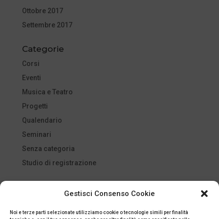
Ottobre 2017
Settembre 2017
Categorie
Corsi
Eventi
Musica e Teatro
Progetti
Qualendario
Seminari
Senza categoria
Studio di registrazione
Meta
Gestisci Consenso Cookie
Accedi
Noi e terze parti selezionate utilizziamo cookie o tecnologie simili per finalità
Feed dei contenuti