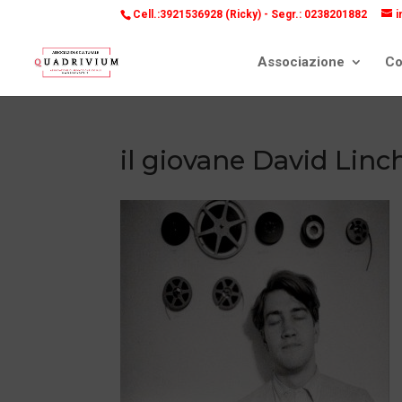
Cell.:3921536928 (Ricky) -
Segr.: 0238201882
i
Associazione
Co
il giovane David Linc