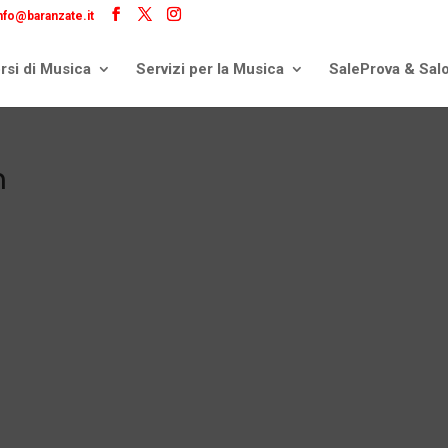
nfo@baranzate.it
rsi di Musica
Servizi per la Musica
SaleProva & Sal
h