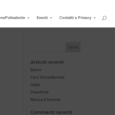
onePolivalente
Eventi
Contatti e Privacy
Articoli recenti
Basso
Coro Vocisottocasa
Canto
Pianoforte
Musica d’insieme
Commenti recenti