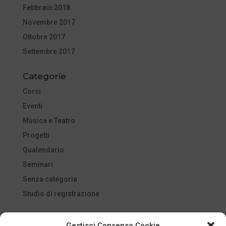
Febbraio 2018
Novembre 2017
Ottobre 2017
Settembre 2017
Categorie
Corsi
Eventi
Musica e Teatro
Progetti
Qualendario
Seminari
Senza categoria
Studio di registrazione
Meta
Gestisci Consenso Cookie