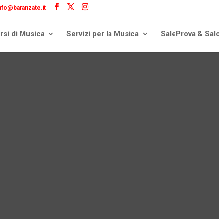
nfo@baranzate.it
rsi di Musica
Servizi per la Musica
SaleProva & Sal