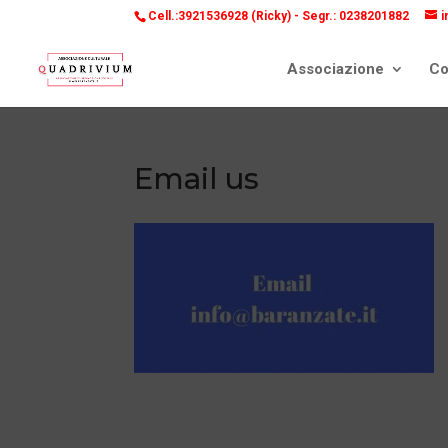
Cell.:3921536928 (Ricky) -
Segr.: 0238201882
i
Associazione
Co
Email us