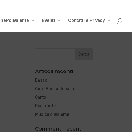
onePolivalente
Eventi
Contatti e Privacy
Articoli recenti
Basso
Coro Vocisottocasa
Canto
Pianoforte
Musica d’insieme
Commenti recenti