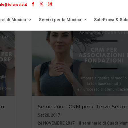
nfo@baranzate.it
rsi di Musica
Servizi per la Musica
SaleProva & Sal
zo
Seminario – CRM per il Terzo Settor
Set 28, 2017
24 NOVEMBRE 2017 – Il seminario di Quadriviu