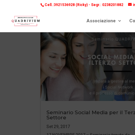
Cell.:3921536928 (Ricky) -
Segr.: 0238201882
i
Associazione
Co
Seminario Social Media per il Ter
Settore
Set 29, 2017
17 NOVEMBRE 2017 – Seminario tenuto da