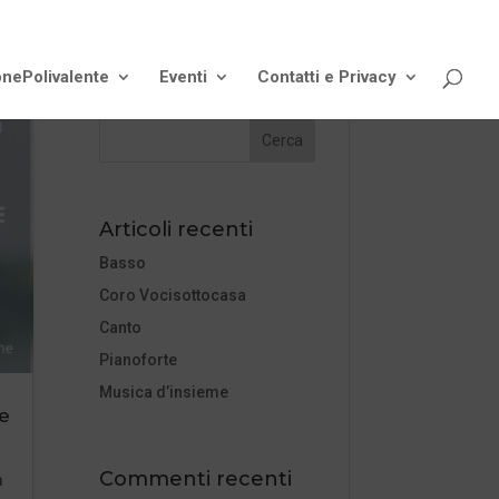
onePolivalente
Eventi
Contatti e Privacy
Articoli recenti
Basso
Coro Vocisottocasa
Canto
Pianoforte
Musica d’insieme
e
Commenti recenti
m