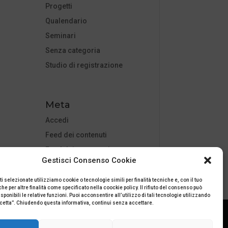
Progetti
Qualendario
Seminari
Senza categoria
Studio di registrazione
Meta
Accedi
Feed dei contenuti
Feed dei commenti
Gestisci Consenso Cookie
WordPress.org
ti selezionate utilizziamo cookie o tecnologie simili per finalità tecniche e, con il tuo
e per altre finalità come specificato nella coockie policy. Il rifiuto del consenso può
ponibili le relative funzioni. Puoi acconsentire all’utilizzo di tali tecnologie utilizzando
ccetta”. Chiudendo questa informativa, continui senza accettare.