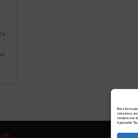
o
O e
O
ess
.
Noi e terze par
consenso, anch
rendere non dis
il pulsante “A
 (MI)