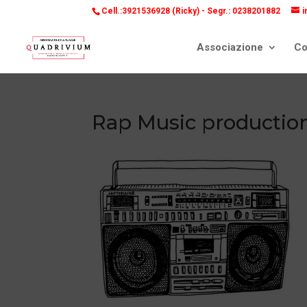
Cell.:3921536928 (Ricky) -
Segr.: 0238201882
i
Associazione
Co
Rap Music production