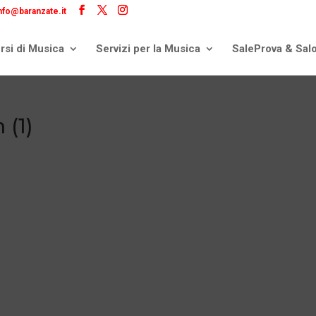
nfo@baranzate.it
rsi di Musica
Servizi per la Musica
SaleProva & Sal
 (1)