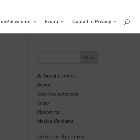
onePolivalente
Eventi
Contatti e Privacy
Articoli recenti
Basso
Coro Vocisottocasa
Canto
Pianoforte
Musica d’insieme
Commenti recenti