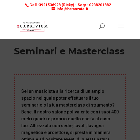
Cell.:3921536928 (Ricky) -
Segr.: 0238201882
info@baranzate.it
Seminari e Masterclass
Sei un musicista alla ricerca di un ampio
spazio nel quale poter effettuare il tuo
seminario o la tua masterclass di strumento?
Bene. Il nostro salone polivalente con i suoi 400
metri quadri è proprio quello che fa al caso
tuo. Attrezzato con sedie, tavoli, lavagna
magnetica e proiettore, si presta in maniera
ottimale ad ospitare eventi di questa natura.