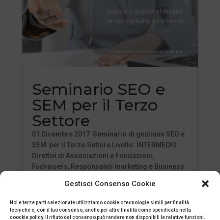
Seminario SEO e
SEM per il Terzo
Settore
01 Dicembre 2017 Seminario di gestione SEO e
SEM per il Terzo Settore Livello: INTERMEDIO
Direttivi di Associazioni e Fondazioni,
Fudraisers, Responsabili marketing e Business
Development, responsabili dello sviluppo
Gestisci Consenso Cookie
adesioni con funzioni di marketing digitale....
leggi tutto
Noi e terze parti selezionate utilizziamo cookie o tecnologie simili per finalità
tecniche e, con il tuo consenso, anche per altre finalità come specificato nella
coockie policy. Il rifiuto del consenso può rendere non disponibili le relative funzioni.